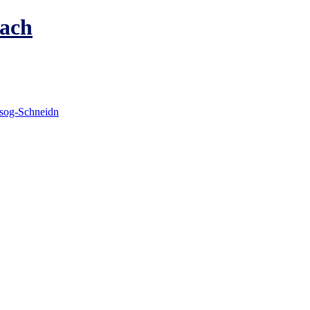
ach
gsog-Schneidn