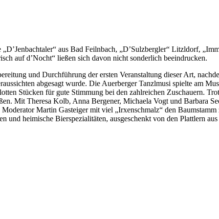
ne „D’Jenbachtaler“ aus Bad Feilnbach, „D’Sulzbergler“ Litzldorf, „
ch auf d’Nocht“ ließen sich davon nicht sonderlich beeindrucken.
bereitung und Durchführung der ersten Veranstaltung dieser Art, nachd
ussichten abgesagt wurde. Die Auerberger Tanzlmusi spielte am Musikp
otten Stücken für gute Stimmung bei den zahlreichen Zuschauern. Trotz
 ließen. Mit Theresa Kolb, Anna Bergener, Michaela Vogt und Barbara 
on Moderator Martin Gasteiger mit viel „Irxenschmalz“ den Baumstamm 
n und heimische Bierspezialitäten, ausgeschenkt von den Plattlern a