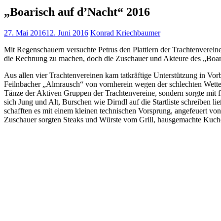
„Boarisch auf d’Nacht“ 2016
27. Mai 2016
12. Juni 2016
Konrad Kriechbaumer
Mit Regenschauern versuchte Petrus den Plattlern der Trachtenverei
die Rechnung zu machen, doch die Zuschauer und Akteure des „Boaris
Aus allen vier Trachtenvereinen kam tatkräftige Unterstützung in Vor
Feilnbacher „Almrausch“ von vornherein wegen der schlechten Wettera
Tänze der Aktiven Gruppen der Trachtenvereine, sondern sorgte mit fl
sich Jung und Alt, Burschen wie Dirndl auf die Startliste schreiben
schafften es mit einem kleinen technischen Vorsprung, angefeuert v
Zuschauer sorgten Steaks und Würste vom Grill, hausgemachte Kuche