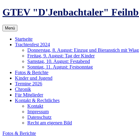
Zum
GTEV "D'Jenbachtaler" Feilnb
Inhalt
springen
Menü
Startseite
Trachtenfest 2024
Donnerstag, 8. August: Einzug und Bieranstich mit Wia
Freitag, 9. August: Tag der Kinder
Samstag, 10. August: Festabend
Sonntag, 11. August: Festsonntag
Fotos & Berichte
Kinder und Jugend
Termine 2026
Chronik
Für Mitglieder
Kontakt & Rechtliches
Kontakt
Impressum
Datenschutz
Recht am eigenen Bild
Fotos & Berichte