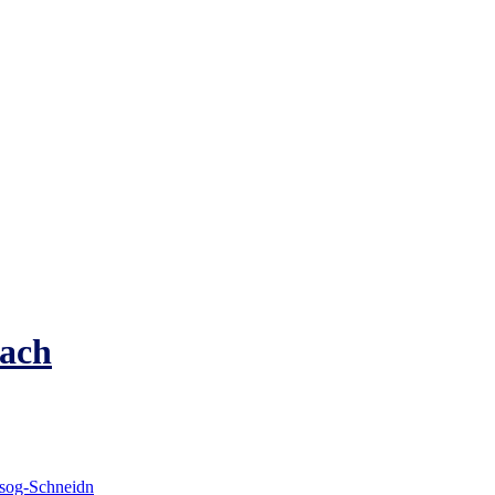
ach
gsog-Schneidn