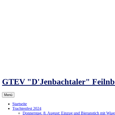
Zum
Inhalt
springen
GTEV "D'Jenbachtaler" Feilnb
Menü
Startseite
Trachtenfest 2024
Donnerstag, 8. August: Einzug und Bieranstich mit Wia