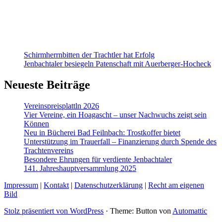
Schirmherrnbitten der Trachtler hat Erfolg
Jenbachtaler besiegeln Patenschaft mit Auerberger-Hocheck
Neueste Beiträge
Vereinspreisplattln 2026
Vier Vereine, ein Hoagascht – unser Nachwuchs zeigt sein
Können
Neu in Bücherei Bad Feilnbach: Trostkoffer bietet
Unterstützung im Trauerfall – Finanzierung durch Spende des
Trachtenvereins
Besondere Ehrungen für verdiente Jenbachtaler
141. Jahreshauptversammlung 2025
Impressum
|
Kontakt
|
Datenschutzerklärung
|
Recht am eigenen
Bild
Stolz präsentiert von WordPress
·
Theme: Button von
Automattic