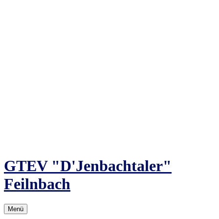
Zum
Inhalt
springen
GTEV "D'Jenbachtaler"
Feilnbach
Menü