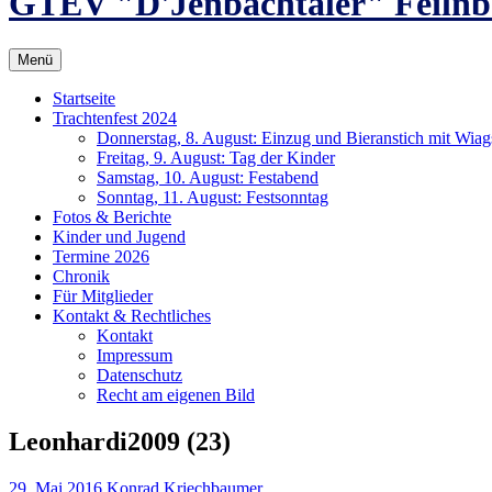
GTEV "D'Jenbachtaler" Feilnb
Menü
Startseite
Trachtenfest 2024
Donnerstag, 8. August: Einzug und Bieranstich mit Wia
Freitag, 9. August: Tag der Kinder
Samstag, 10. August: Festabend
Sonntag, 11. August: Festsonntag
Fotos & Berichte
Kinder und Jugend
Termine 2026
Chronik
Für Mitglieder
Kontakt & Rechtliches
Kontakt
Impressum
Datenschutz
Recht am eigenen Bild
Leonhardi2009 (23)
29. Mai 2016
Konrad Kriechbaumer