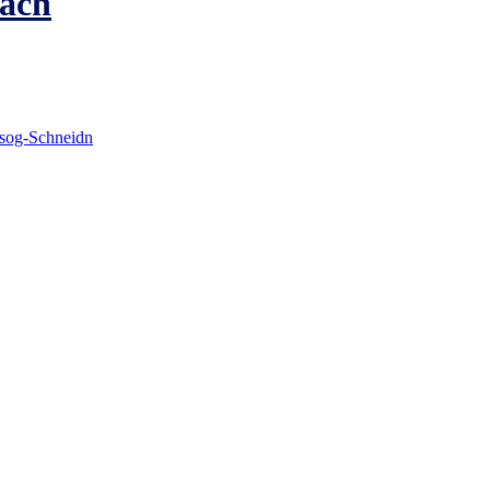
ach
gsog-Schneidn