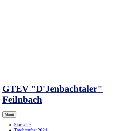
Zum
Inhalt
springen
GTEV "D'Jenbachtaler"
Feilnbach
Menü
Startseite
Trachtenfest 2024