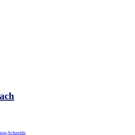
ach
gsog-Schneidn