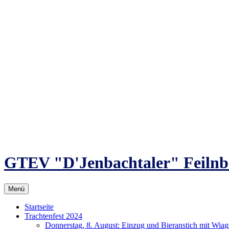
Zum
Inhalt
springen
GTEV "D'Jenbachtaler" Feilnb
Menü
Startseite
Trachtenfest 2024
Donnerstag, 8. August: Einzug und Bieranstich mit Wia