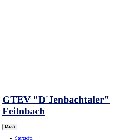
Zum
Inhalt
springen
GTEV "D'Jenbachtaler"
Feilnbach
Menü
Startseite