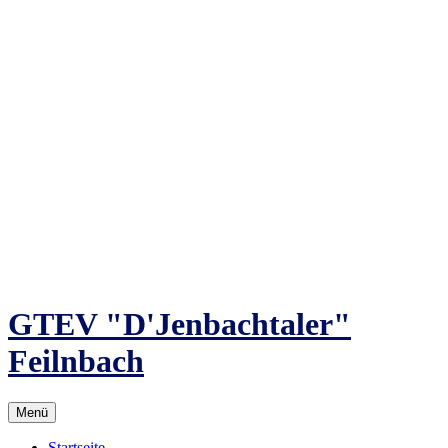
Zum
Inhalt
springen
GTEV "D'Jenbachtaler"
Feilnbach
Menü
Startseite