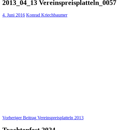
2013_04_13 Vereinspreisplatteln_0057
4. Juni 2016
Konrad Kriechbaumer
Beitragsnavigation
Vorheriger Beitrag
Vereinspreisplatteln 2013
Trachtenfest 2024