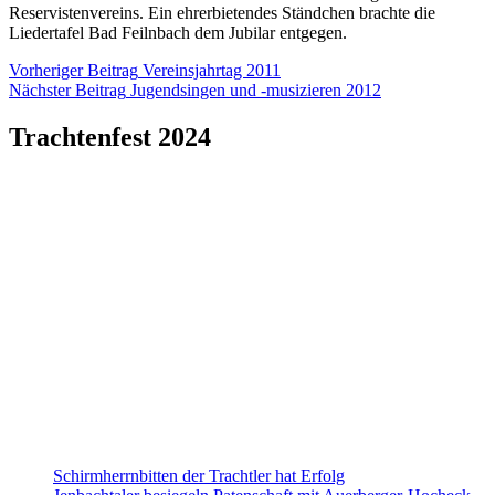
Reservistenvereins. Ein ehrerbietendes Ständchen brachte die
Liedertafel Bad Feilnbach dem Jubilar entgegen.
Beitragsnavigation
Vorheriger Beitrag
Vereinsjahrtag 2011
Nächster Beitrag
Jugendsingen und -musizieren 2012
Trachtenfest 2024
Schirmherrnbitten der Trachtler hat Erfolg