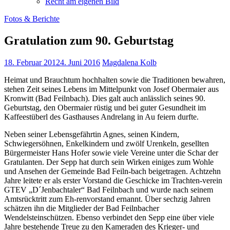
Recht am eigenen Bild
Fotos & Berichte
Gratulation zum 90. Geburtstag
18. Februar 2012
4. Juni 2016
Magdalena Kolb
Heimat und Brauchtum hochhalten sowie die Traditionen bewahren,
stehen Zeit seines Lebens im Mittelpunkt von Josef Obermaier aus
Kronwitt (Bad Feilnbach). Dies galt auch anlässlich seines 90.
Geburtstag, den Obermaier rüstig und bei guter Gesundheit im
Kaffeestüberl des Gasthauses Andrelang in Au feiern durfte.
Neben seiner Lebensgefährtin Agnes, seinen Kindern,
Schwiegersöhnen, Enkelkindern und zwölf Urenkeln, gesellten
Bürgermeister Hans Hofer sowie viele Vereine unter die Schar der
Gratulanten. Der Sepp hat durch sein Wirken einiges zum Wohle
und Ansehen der Gemeinde Bad Feiln-bach beigetragen. Achtzehn
Jahre leitete er als erster Vorstand die Geschicke im Trachten-verein
GTEV „D´Jenbachtaler“ Bad Feilnbach und wurde nach seinem
Amtsrücktritt zum Eh-renvorstand ernannt. Über sechzig Jahren
schätzen ihn die Mitglieder der Bad Feilnbacher
Wendelsteinschützen. Ebenso verbindet den Sepp eine über viele
Jahre bestehende Treue zu den Kameraden des Krieger- und