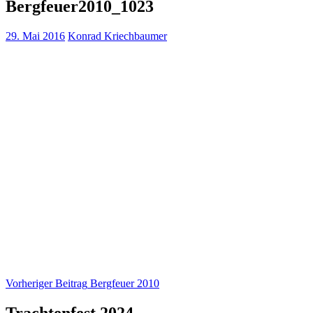
Bergfeuer2010_1023
29. Mai 2016
Konrad Kriechbaumer
Beitragsnavigation
Vorheriger Beitrag
Bergfeuer 2010
Trachtenfest 2024